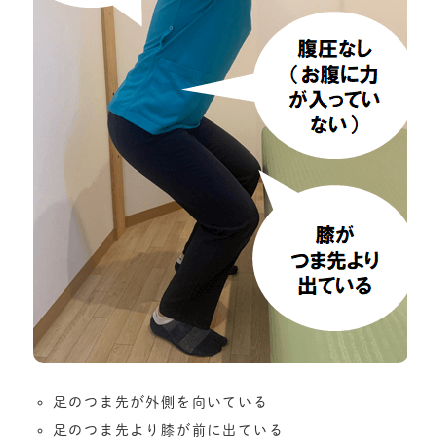
足のつま先が外側を向いている
足のつま先より膝が前に出ている