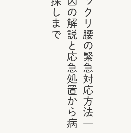
で
ギ
ッ
ク
リ
腰
の
緊
急
対
応
方
法
｜
原
因
の
解
説
と
応
急
処
置
か
ら
病
院
探
し
ま