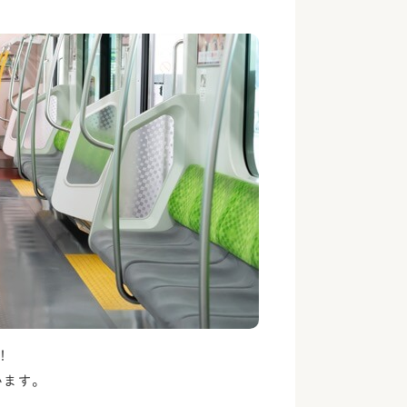
！
います。