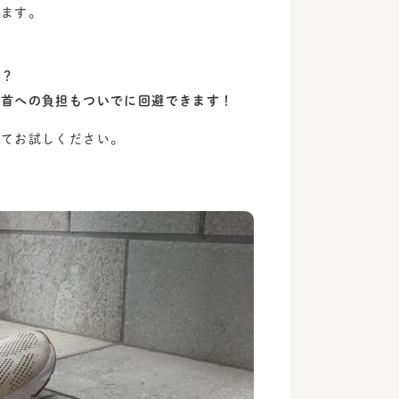
います。
か？
る首への負担もついでに回避できます！
みてお試しください。